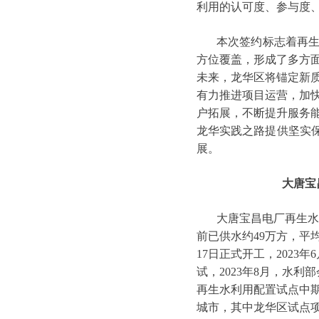
利用的认可度、参与度
本次签约标志着再
方位覆盖，形成了多方
未来，龙华区将锚定新
有力推进项目运营，加
户拓展，不断提升服务
龙华实践之路提供坚实保
展。
大唐宝
大唐宝昌电厂再生水
前已供水约49万方，平均
17日正式开工，2023年
试，2023年8月，水
再生水利用配置试点中
城市，其中龙华区试点